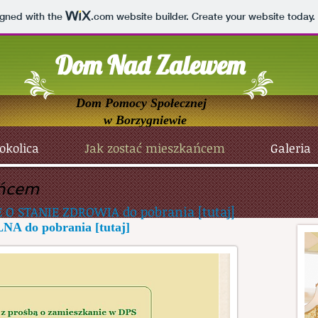
igned with the
.com
website builder. Create your website today.
Dom Nad Zalewem
Dom Pomocy Społecznej
w Borzygniewie
okolica
Jak zostać mieszkańcem
Galeria
ańcem
 O STANIE ZDROWIA do pobrania
[tutaj]
A do pobrania
[tutaj]